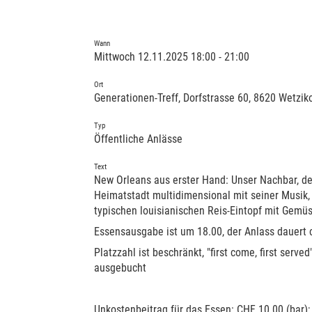
Wann
Mittwoch 12.11.2025 18:00 - 21:00
Ort
Generationen-Treff, Dorfstrasse 60, 8620 Wetzik
Typ
Öffentliche Anlässe
Text
New Orleans aus erster Hand: Unser Nachbar, der
Heimatstadt multidimensional mit seiner Musik
typischen louisianischen Reis-Eintopf mit Gemüs
Essensausgabe ist um 18.00, der Anlass dauert 
Platzzahl ist beschränkt, "first come, first serve
ausgebucht
Unkostenbeitrag für das Essen: CHF 10.00 (bar); 