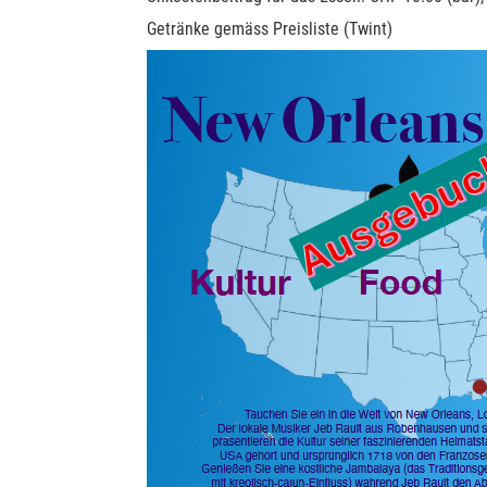
Getränke gemäss Preisliste (
Twint
)